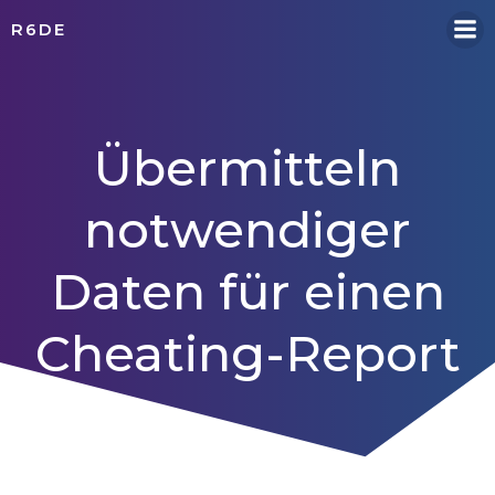
Zum
R6DE
Inhalt
springen
Übermitteln
notwendiger
Daten für einen
Cheating-Report